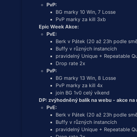
PvP:
BG marky 10 Win, 7 Losse
PvP marky za kill 3xb
Epic Week Akce:
PvE:
Berk v Pátek (20 až 23h podle smě
Buffy v různých instancích
pravidelný Unique + Repeatable Q
Drop rate 2x
PvP:
BG marky 13 Win, 8 Losse
PvP marky za kill 4x
join BG 1v0 celý víkend
DP: zvýhodněný balík na webu - akce na
PvE:
Berk v Pátek (20 až 23h podle smě
Buffy v různých instancích
pravidelný Unique + Repeatable Q
Drop rate 2x