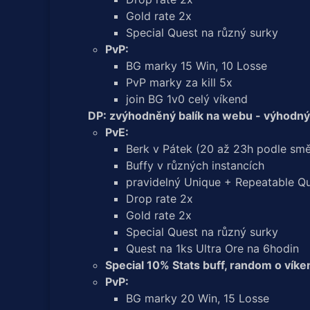
Gold rate 2x
Special Quest na různý surky
PvP:
BG marky 15 Win, 10 Losse
PvP marky za kill 5x
join BG 1v0 celý víkend
DP: zvýhodněný balík na webu - výhodný
PvE:
Berk v Pátek (20 až 23h podle smě
Buffy v různých instancích
pravidelný Unique + Repeatable Q
Drop rate 2x
Gold rate 2x
Special Quest na různý surky
Quest na 1ks Ultra Ore na 6hodin
Special 10% Stats buff, random o víke
PvP:
BG marky 20 Win, 15 Losse