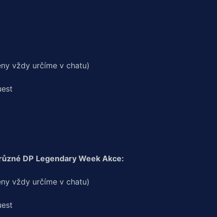
ny vždy určíme v chatu)
uest
 různé DP
Legendary Week Akce:
ny vždy určíme v chatu)
uest