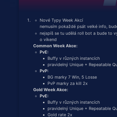
Nové Typy Week Akcí
nemusím pokaždé psát velké info, bude
nejspíš se tu udělá roll bot a bude to 
o víkend
Common Week Akce:
PvE:
Buffy v různých instancích
pravidelný Unique + Repeatable Q
PvP:
BG marky 7 Win, 5 Losse
PvP marky za kill 2x
Gold Week Akce:
PvE:
Buffy v různých instancích
pravidelný Unique + Repeatable Q
Gold rate 2x