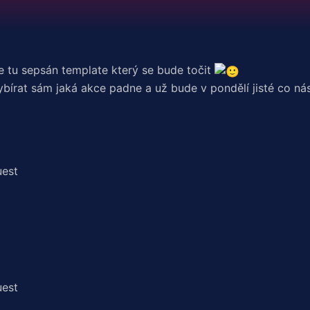
 tu sepsán template který se bude točit
vybírat sám jaká akce padne a už bude v pondělí jisté co ná
uest
uest