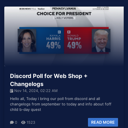
Discord Poll for Web Shop +
Changelogs
Nov 14, 2024, 02:22 AM
Hello all, Today i bring our poll from discord and all
changelogs from september to today and info about foff
child b-day quest
READ MORE
0
1523