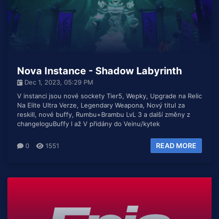
Nova Instance - Shadow Labyrinth
Dec 1, 2023, 05:29 PM
V instanci jsou nové sockety Tier5, Wepky, Upgrade na Relic
Na Elite Ultra Verze, Legendary Weapona, Nový titul za
reskill, nové buffy, Rumbu+Brambu LvL 3 a další změny z
changeloguBuffy I až V přidány do Veinu/kytek
READ MORE
0
1551