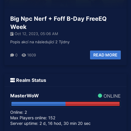
Big Npc Nerf + Foff B-Day FreeEQ
Week
Oct 12, 2023, 05:06 AM
Popis akcí na následující 2 Týdny
READ MORE
0
1609
Realm Status
MasterWoW
ONLINE
Online: 2
Max Players online: 152
Server uptime: 2 d, 16 hod, 30 min 20 sec