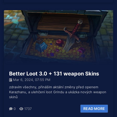
Better Loot 3.0 + 131 weapon Skins
Mar 6, 2024, 07:55 PM
zdravím všechny, přináším aktální změny před openem
Karazhanu, a ulehčení loot Grindu a ukázka nových weapon
skinů
READ MORE
0
1737