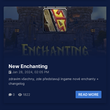
New Enchanting
Jan 28, 2024, 02:05 PM
zdravim všechny, zde představuji ingame nové enchanty +
changelog
READ MORE
0
1822